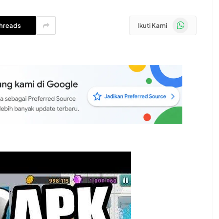
WhatsApp
hreads
Ikuti Kami