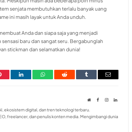
ata. Meskipun masih ada beberapa poin minus
sistem senjata membutuhkan terlalu banyak uang
ame ini masih layak untuk Anda unduh.
 membuat Anda dan siapa saja yang menjadi
nsasi baru dan sangat seru. Bergabunglah
an stickman dan selamatkan dunia!
Pinterest
LinkedIn
WhatsApp
Reddit
Tumblr
Email
Website
Facebook
Instagram
LinkedI
, ekosistem digital, dan tren teknologi terbaru.
EO, freelancer, dan penulis konten media. Mengimbangi dunia