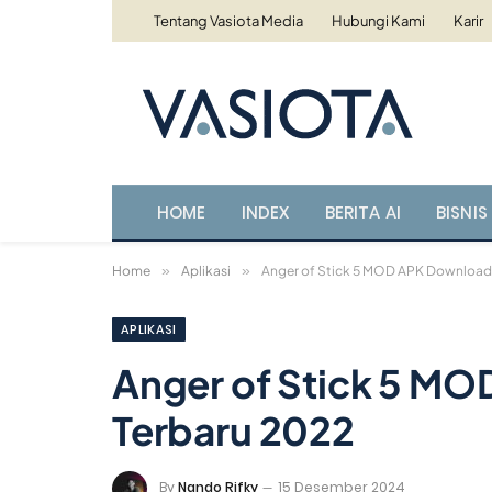
Tentang Vasiota Media
Hubungi Kami
Karir
HOME
INDEX
BERITA AI
BISNIS 
Home
»
Aplikasi
»
Anger of Stick 5 MOD APK Download 
APLIKASI
Anger of Stick 5 MO
Terbaru 2022
By
Nando Rifky
15 Desember 2024