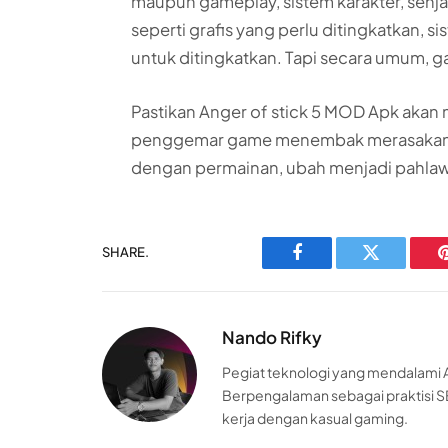
maupun gameplay, sistem karakter, senj
seperti grafis yang perlu ditingkatkan, 
untuk ditingkatkan. Tapi secara umum, g
Pastikan Anger of stick 5 MOD Apk akan
penggemar game menembak merasakan se
dengan permainan, ubah menjadi pahlaw
SHARE.
Facebook
Twitter
Nando Rifky
Pegiat teknologi yang mendalami AI
Berpengalaman sebagai praktisi S
kerja dengan kasual gaming.