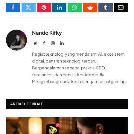
Facebook
Twitter
Pinterest
LinkedIn
WhatsApp
Reddit
Tumblr
Email
Nando Rifky
Website
Facebook
Instagram
LinkedIn
Pegiat teknologi yang mendalami AI, ekosistem
digital, dan tren teknologi terbaru.
Berpengalaman sebagai praktisi SEO,
freelancer, dan penulis konten media.
Mengimbangi dunia kerja dengan kasual gaming.
ARTIKEL TERKAIT