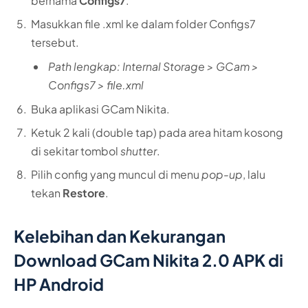
bernama
Configs7
.
Masukkan file .xml ke dalam folder Configs7
tersebut.
Path lengkap: Internal Storage > GCam >
Configs7 > file.xml
Buka aplikasi GCam Nikita.
Ketuk 2 kali (double tap) pada area hitam kosong
di sekitar tombol
shutter
.
Pilih config yang muncul di menu
pop-up
, lalu
tekan
Restore
.
Kelebihan dan Kekurangan
Download GCam Nikita 2.0 APK di
HP Android