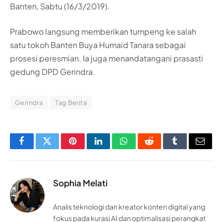
Banten, Sabtu (16/3/2019).
Prabowo langsung memberikan tumpeng ke salah
satu tokoh Banten Buya Humaid Tanara sebagai
prosesi peresmian. Ia juga menandatangani prasasti
gedung DPD Gerindra.
Gerindra
Tag Berita
Facebook
Twitter
Pinterest
LinkedIn
WhatsApp
Reddit
Tumblr
Email
Sophia Melati
Analis teknologi dan kreator konten digital yang
fokus pada kurasi AI dan optimalisasi perangkat