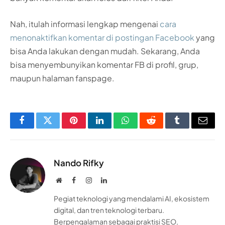
Nah, itulah informasi lengkap mengenai
cara
menonaktifkan komentar di postingan Facebook
yang
bisa Anda lakukan dengan mudah. Sekarang, Anda
bisa menyembunyikan komentar FB di profil, grup,
maupun halaman fanspage.
Facebook
Twitter
Pinterest
LinkedIn
WhatsApp
Reddit
Tumblr
Email
Nando Rifky
Website
Facebook
Instagram
LinkedIn
Pegiat teknologi yang mendalami AI, ekosistem
digital, dan tren teknologi terbaru.
Berpengalaman sebagai praktisi SEO,