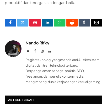
produktif dan terorganisir dengan baik.
Facebook
Twitter
Pinterest
LinkedIn
WhatsApp
Reddit
Tumblr
Email
Nando Rifky
Website
Facebook
Instagram
LinkedIn
Pegiat teknologi yang mendalami AI, ekosistem
digital, dan tren teknologi terbaru.
Berpengalaman sebagai praktisi SEO,
freelancer, dan penulis konten media.
Mengimbangi dunia kerja dengan kasual gaming.
ARTIKEL TERKAIT