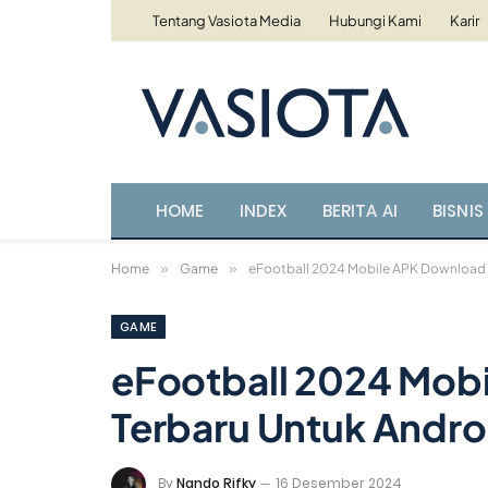
Tentang Vasiota Media
Hubungi Kami
Karir
HOME
INDEX
BERITA AI
BISNIS 
Home
»
Game
»
eFootball 2024 Mobile APK Download V
GAME
eFootball 2024 Mobi
Terbaru Untuk Andro
By
Nando Rifky
16 Desember 2024