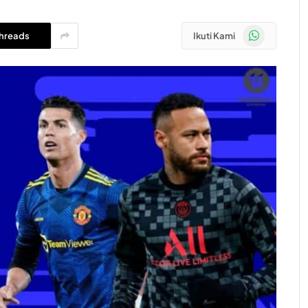
WhatsApp
hreads
Ikuti Kami