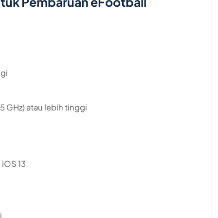
ntuk Pembaruan eFootball
ggi
 GHz) atau lebih tinggi
 iOS 13
i