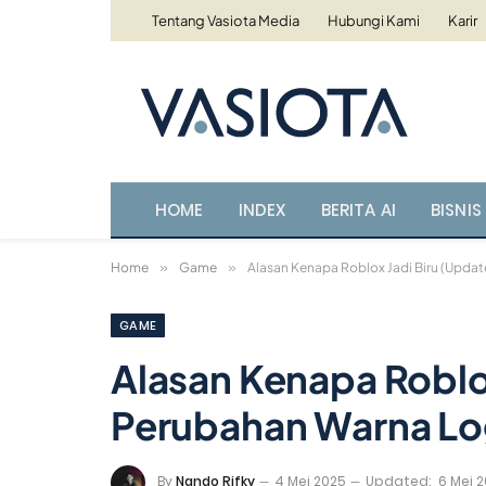
Tentang Vasiota Media
Hubungi Kami
Karir
HOME
INDEX
BERITA AI
BISNIS 
Home
»
Game
»
Alasan Kenapa Roblox Jadi Biru (Upda
GAME
Alasan Kenapa Roblo
Perubahan Warna Lo
By
Nando Rifky
4 Mei 2025
Updated:
6 Mei 