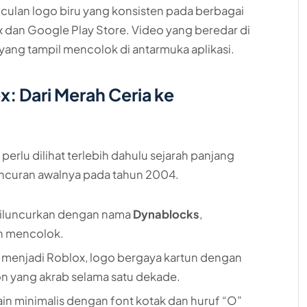
culan logo biru yang konsisten pada berbagai
x dan Google Play Store. Video yang beredar di
ang tampil mencolok di antarmuka aplikasi.
x: Dari Merah Ceria ke
erlu dilihat terlebih dahulu sejarah panjang
eluncuran awalnya pada tahun 2004.
 diluncurkan dengan nama
Dynablocks
,
h mencolok.
a menjadi Roblox, logo bergaya kartun dengan
on yang akrab selama satu dekade.
n minimalis dengan font kotak dan huruf “O”