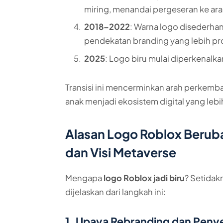
miring, menandai pergeseran ke ara
2018–2022
: Warna logo disederha
pendekatan branding yang lebih pr
2025
: Logo biru mulai diperkenalk
Transisi ini mencerminkan arah perkemb
anak menjadi ekosistem digital yang lebi
Alasan Logo Roblox Beruba
dan Visi Metaverse
Mengapa
logo Roblox jadi biru
? Setidak
dijelaskan dari langkah ini:
1. Upaya Rebranding dan Penye