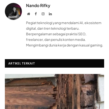
Nando Rifky
Website
Facebook
Instagram
LinkedIn
Pegiat teknologi yang mendalami AI, ekosistem
digital, dan tren teknologi terbaru.
Berpengalaman sebagai praktisi SEO,
freelancer, dan penulis konten media.
Mengimbangi dunia kerja dengan kasual gaming.
ARTIKEL TERKAIT