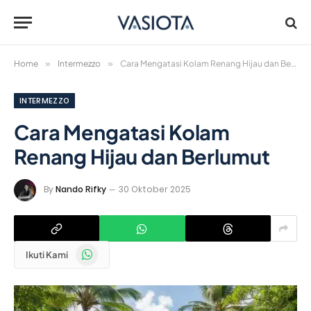
Home
»
Intermezzo
»
Cara Mengatasi Kolam Renang Hijau dan Berlumut
INTERMEZZO
Cara Mengatasi Kolam
Renang Hijau dan Berlumut
By
Nando Rifky
30 Oktober 2025
WhatsApp
Ikuti Kami