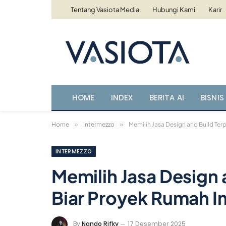
Tentang Vasiota Media
Hubungi Kami
Karir
HOME
INDEX
BERITA AI
BISNIS 
Home
»
Intermezzo
»
Memilih Jasa Design and Build Ter
INTERMEZZO
Memilih Jasa Design 
Biar Proyek Rumah I
By
Nando Rifky
17 Desember 2025