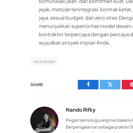
komunikasi jalan, dan komitmen kuat. De
jejak, metode terintegrasi, kontrak keta
jaya, sesuai budget, dan zero stres.Deng
menunjukkan superioritas model desain a
kontraktor terpercaya dengan percaya di
wujudkan proyek impian Anda.
Jasa Desain
SHARE.
Facebook
Twitter
Nando Rifky
Pegiat teknologi yang mendalami AI
Berpengalaman sebagai praktisi S