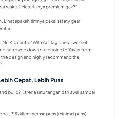
pat waktu? Materialnya premium gak?”
an. Lihat apakah timnya pakai safety gear
ratur.
Mr. Kit, cerita: “With Arsitag’s help, we met
s and narrowed down our choice to Yayan from
of the design and highly recommend the
.”
Lebih Cepat, Lebih Puas
 and build? Karena satu tangan dari awal sampai
obal, 91% klien merasa puas (minimal puas)