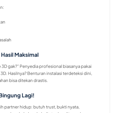
n:
tan
asalah
 Hasil Maksimal
e 3D gak?” Penyedia profesional biasanya pakai
3D. Hasilnya? Benturan instalasi terdeteksi dini,
han bisa ditekan drastis.
 Bingung Lagi!
ih partner hidup: butuh trust, bukti nyata,