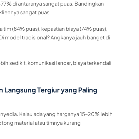
–77% di antaranya sangat puas. Bandingkan
kliennya sangat puas.
a tim (84% puas), kepastian biaya (74% puas),
Di model tradisional? Angkanya jauh banget di
ebih sedikit, komunikasi lancar, biaya terkendali,
 Langsung Tergiur yang Paling
enyedia. Kalau ada yang harganya 15–20% lebih
potong material atau timnya kurang