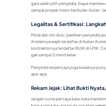
gara salah pilih penyedia: biaya membengk
sampai proyek molor berbulan-bulan. Ja
Legalitas & Sertifikasi: Langk
Mulai dari sini dulu: pastikan penyedia ja
Arsiteknya wajib terdaftar di Ikatan Arsi
kontraktornya terdaftar BUJK di LPJK. C
gak sampai 5 menit kelar.
Penyedia terpercaya juga biasanya punya
apa-apa.
Rekam Jejak: Lihat Bukti Nyata
Jangan cuma percaya kata-kata marketing
bagus lagi kalau bisa hubungi klien sebe