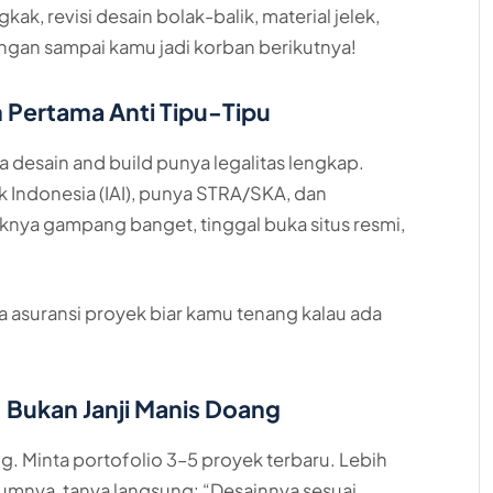
ak, revisi desain bolak-balik, material jelek,
ngan sampai kamu jadi korban berikutnya!
ah Pertama Anti Tipu-Tipu
sa desain and build punya legalitas lengkap.
tek Indonesia (IAI), punya STRA/SKA, dan
eknya gampang banget, tinggal buka situs resmi,
 asuransi proyek biar kamu tenang kalau ada
, Bukan Janji Manis Doang
. Minta portofolio 3–5 proyek terbaru. Lebih
lumnya, tanya langsung: “Desainnya sesuai