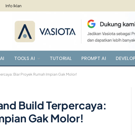
Info Iklan
AI
TOOLS AI
TUTORIAL
PROMPT AI
DEVELO
percaya: Biar Proyek Rumah Impian Gak Molor!
and Build Terpercaya:
mpian Gak Molor!