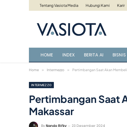
Tentang Vasiota Media
Hubungi Kami
Karir
HOME
INDEX
BERITA AI
BISNIS 
Home
»
Intermezzo
»
Pertimbangan Saat Akan Membeli 
INTERMEZZO
Pertimbangan Saat A
Makassar
By
Nando Rifky
23 Desember 2024