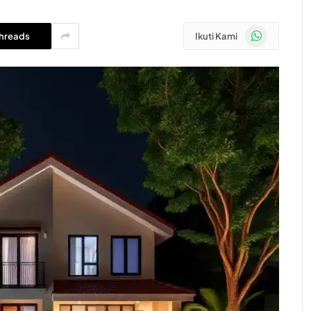
WhatsApp
hreads
Ikuti Kami