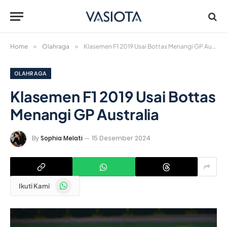
Home
»
Olahraga
»
Klasemen F1 2019 Usai Bottas Menangi GP Australia
OLAHRAGA
Klasemen F1 2019 Usai Bottas
Menangi GP Australia
By
Sophia Melati
15 Desember 2024
WhatsApp
Ikuti Kami