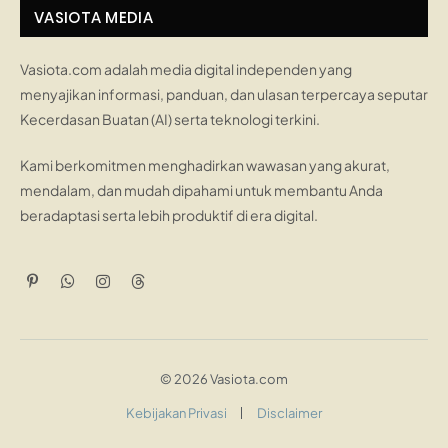
VASIOTA MEDIA
Vasiota.com adalah media digital independen yang
menyajikan informasi, panduan, dan ulasan terpercaya seputar
Kecerdasan Buatan (AI) serta teknologi terkini.
Kami berkomitmen menghadirkan wawasan yang akurat,
mendalam, dan mudah dipahami untuk membantu Anda
beradaptasi serta lebih produktif di era digital.
Pinterest
WhatsApp
Instagram
Threads
© 2026 Vasiota.com
Kebijakan Privasi
Disclaimer