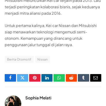
Mitsubishi meluncurkan Kei car terjalin pada 2013. Lalu
terjadi peningkatan kolaborasi bisnis, sejak keduanya
menjadi mitra aliansi pada 2016.
Untuk pertama kalinya, Kei car Nissan dan Mitsubishi
siap menawarkan teknologi mengemudi semi-
otonom. Kemampuan yang dirancang untuk
penggunaan jalur tunggal di jalan raya.
Berita Otomotif
Nissan
Facebook
Twitter
Pinterest
LinkedIn
WhatsApp
Reddit
Tumblr
Email
Sophia Melati