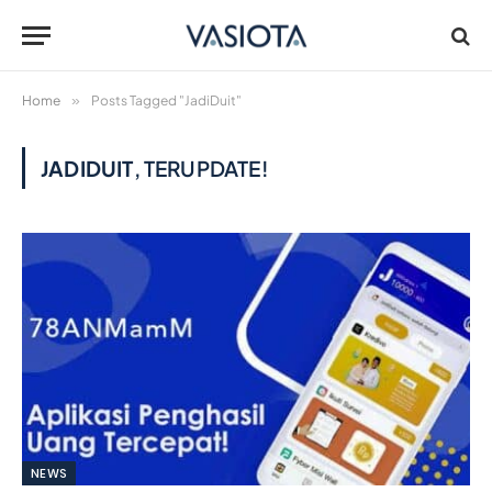
Home
»
Posts Tagged "JadiDuit"
JADIDUIT
, TERUPDATE!
NEWS