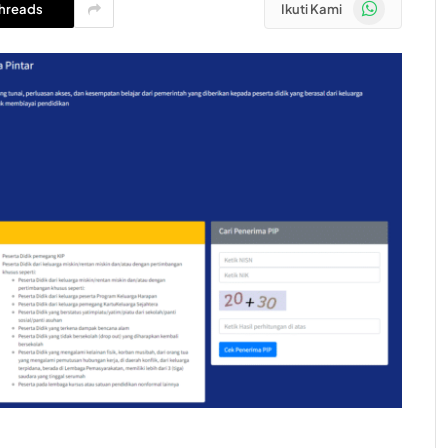
WhatsApp
hreads
Ikuti Kami