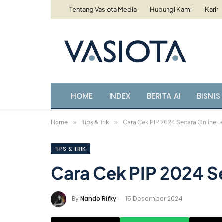
Tentang Vasiota Media
Hubungi Kami
Karir
HOME
INDEX
BERITA AI
BISNIS 
Home
»
Tips & Trik
»
Cara Cek PIP 2024 Secara Online 
TIPS & TRIK
Cara Cek PIP 2024 S
By
Nando Rifky
15 Desember 2024