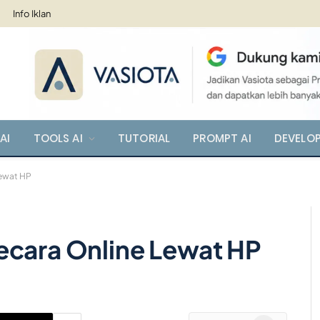
Info Iklan
AI
TOOLS AI
TUTORIAL
PROMPT AI
DEVELO
Lewat HP
ecara Online Lewat HP