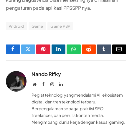
pengaturan pada aplikasi PPSSPP nya.
Android
Game
Game PSP
Facebook
Twitter
Pinterest
LinkedIn
WhatsApp
Reddit
Tumblr
Email
Nando Rifky
Website
Facebook
Instagram
LinkedIn
Pegiat teknologi yang mendalami AI, ekosistem
digital, dan tren teknologi terbaru.
Berpengalaman sebagai praktisi SEO,
freelancer, dan penulis konten media.
Mengimbangi dunia kerja dengan kasual gaming.