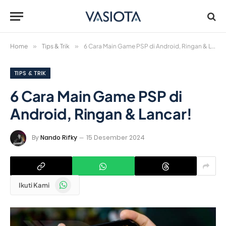
Home
»
Tips & Trik
»
6 Cara Main Game PSP di Android, Ringan & Lancar!
TIPS & TRIK
6 Cara Main Game PSP di
Android, Ringan & Lancar!
By
Nando Rifky
15 Desember 2024
WhatsApp
Ikuti Kami