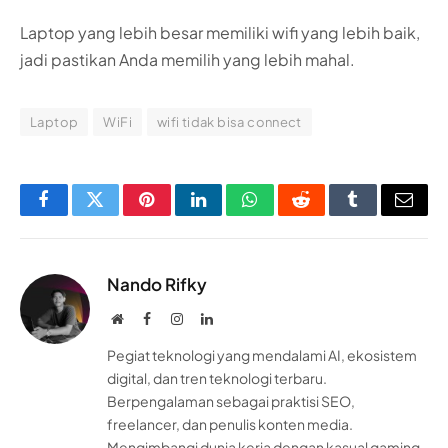
Laptop yang lebih besar memiliki wifi yang lebih baik,
jadi pastikan Anda memilih yang lebih mahal.
Laptop
WiFi
wifi tidak bisa connect
Facebook
Twitter
Pinterest
LinkedIn
WhatsApp
Reddit
Tumblr
Email
Nando Rifky
Website
Facebook
Instagram
LinkedIn
Pegiat teknologi yang mendalami AI, ekosistem
digital, dan tren teknologi terbaru.
Berpengalaman sebagai praktisi SEO,
freelancer, dan penulis konten media.
Mengimbangi dunia kerja dengan kasual gaming.