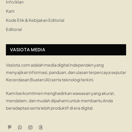
Info Iklan
Karir
Kode Etik & Kebijakan Editorial
Editorial
VASIOTA MEDIA
Vasiota.com adalah media digital independen yang
menyajikan informasi, panduan, dan ulasan terpercaya seputar
Kecerdasan Buatan (AI) serta teknologi terkini.
Kami berkomitmen menghadirkan wawasan yang akurat,
mendalam, dan mudah dipahami untuk membantu Anda
beradaptasi serta lebih produktif di era digital.
Pinterest
WhatsApp
Instagram
Threads