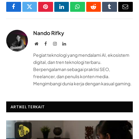
Facebook
Twitter
Pinterest
LinkedIn
WhatsApp
Reddit
Tumblr
Email
Nando Rifky
Website
Facebook
Instagram
LinkedIn
Pegiat teknologi yang mendalami AI, ekosistem
digital, dan tren teknologi terbaru.
Berpengalaman sebagai praktisi SEO,
freelancer, dan penulis konten media.
Mengimbangi dunia kerja dengan kasual gaming.
ARTIKEL TERKAIT