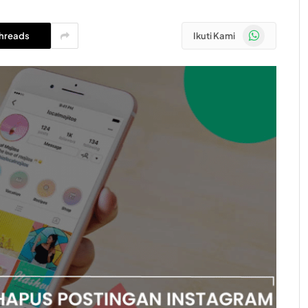
WhatsApp
hreads
Ikuti Kami