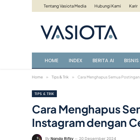
Tentang Vasiota Media
Hubungi Kami
Karir
HOME
INDEX
BERITA AI
BISNIS 
Home
»
Tips & Trik
»
Cara Menghapus Semua Postingan d
TIPS & TRIK
Cara Menghapus Sem
Instagram dengan Ce
By
Nando Rifky
20 Desember 2024