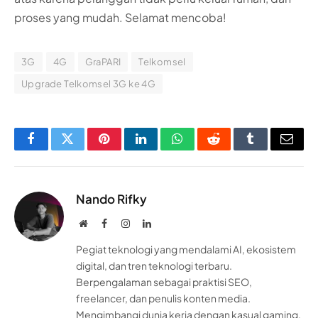
proses yang mudah. Selamat mencoba!
3G
4G
GraPARI
Telkomsel
Upgrade Telkomsel 3G ke 4G
Facebook
Twitter
Pinterest
LinkedIn
WhatsApp
Reddit
Tumblr
Email
Nando Rifky
Website
Facebook
Instagram
LinkedIn
Pegiat teknologi yang mendalami AI, ekosistem
digital, dan tren teknologi terbaru.
Berpengalaman sebagai praktisi SEO,
freelancer, dan penulis konten media.
Mengimbangi dunia kerja dengan kasual gaming.