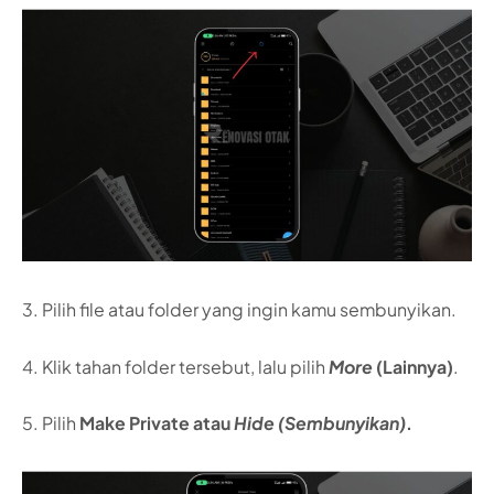
3. Pilih file atau folder yang ingin kamu sembunyikan.
4. Klik tahan folder tersebut, lalu pilih
More
(Lainnya)
.
5. Pilih
Make Private atau
Hide (Sembunyikan)
.