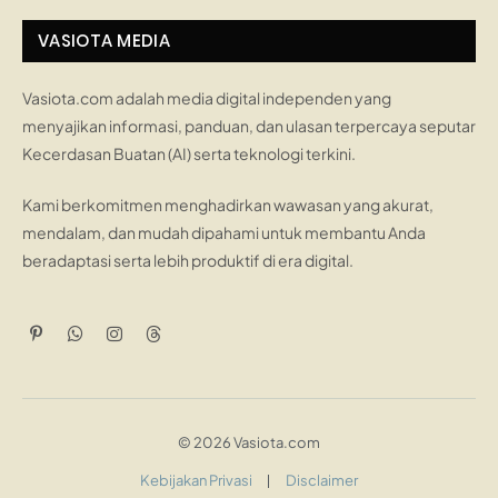
VASIOTA MEDIA
Vasiota.com adalah media digital independen yang
menyajikan informasi, panduan, dan ulasan terpercaya seputar
Kecerdasan Buatan (AI) serta teknologi terkini.
Kami berkomitmen menghadirkan wawasan yang akurat,
mendalam, dan mudah dipahami untuk membantu Anda
beradaptasi serta lebih produktif di era digital.
Pinterest
WhatsApp
Instagram
Threads
© 2026 Vasiota.com
Kebijakan Privasi
Disclaimer