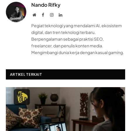
Nando Rifky
Website
Facebook
Instagram
LinkedIn
Pegiat teknologi yang mendalami AI, ekosistem
digital, dan tren teknologi terbaru.
Berpengalaman sebagai praktisi SEO,
freelancer, dan penulis konten media.
Mengimbangi dunia kerja dengan kasual gaming.
ARTIKEL TERKAIT