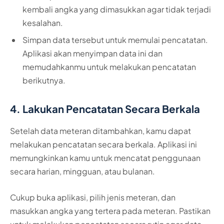
kembali angka yang dimasukkan agar tidak terjadi
kesalahan.
Simpan data tersebut untuk memulai pencatatan.
Aplikasi akan menyimpan data ini dan
memudahkanmu untuk melakukan pencatatan
berikutnya.
4. Lakukan Pencatatan Secara Berkala
Setelah data meteran ditambahkan, kamu dapat
melakukan pencatatan secara berkala. Aplikasi ini
memungkinkan kamu untuk mencatat penggunaan
secara harian, mingguan, atau bulanan.
Cukup buka aplikasi, pilih jenis meteran, dan
masukkan angka yang tertera pada meteran. Pastikan