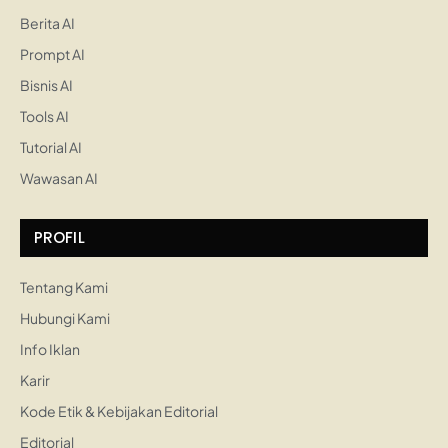
Berita AI
Prompt AI
Bisnis AI
Tools AI
Tutorial AI
Wawasan AI
PROFIL
Tentang Kami
Hubungi Kami
Info Iklan
Karir
Kode Etik & Kebijakan Editorial
Editorial