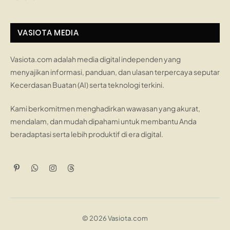
VASIOTA MEDIA
Vasiota.com adalah media digital independen yang
menyajikan informasi, panduan, dan ulasan terpercaya seputar
Kecerdasan Buatan (AI) serta teknologi terkini.
Kami berkomitmen menghadirkan wawasan yang akurat,
mendalam, dan mudah dipahami untuk membantu Anda
beradaptasi serta lebih produktif di era digital.
Pinterest
WhatsApp
Instagram
Threads
© 2026 Vasiota.com