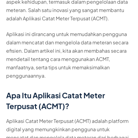
aspek kehidupan, termasuk dalam pengelolaan data
meteran. Salah satu inovasi yang sangat membantu
adalah Aplikasi Catat Meter Terpusat (ACMT).
Aplikasi ini dirancang untuk memudahkan pengguna
dalam mencatat dan mengelola data meteran secara
efisien. Dalam artikel ini, kita akan membahas secara
mendetail tentang cara menggunakan ACMT,
manfaatnya, serta tips untuk memaksimalkan
penggunaannya.
Apa Itu Aplikasi Catat Meter
Terpusat (ACMT)?
Aplikasi Catat Meter Terpusat (ACMT) adalah platform
digital yang memungkinkan pengguna untuk
mencatat dan mengelola data meteran dari berbagai