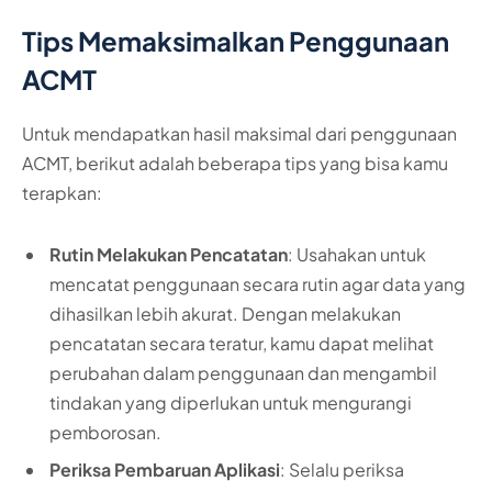
Tips Memaksimalkan Penggunaan
ACMT
Untuk mendapatkan hasil maksimal dari penggunaan
ACMT, berikut adalah beberapa tips yang bisa kamu
terapkan:
Rutin Melakukan Pencatatan
: Usahakan untuk
mencatat penggunaan secara rutin agar data yang
dihasilkan lebih akurat. Dengan melakukan
pencatatan secara teratur, kamu dapat melihat
perubahan dalam penggunaan dan mengambil
tindakan yang diperlukan untuk mengurangi
pemborosan.
Periksa Pembaruan Aplikasi
: Selalu periksa