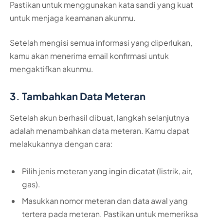
Pastikan untuk menggunakan kata sandi yang kuat
untuk menjaga keamanan akunmu.
Setelah mengisi semua informasi yang diperlukan,
kamu akan menerima email konfirmasi untuk
mengaktifkan akunmu.
3. Tambahkan Data Meteran
Setelah akun berhasil dibuat, langkah selanjutnya
adalah menambahkan data meteran. Kamu dapat
melakukannya dengan cara:
Pilih jenis meteran yang ingin dicatat (listrik, air,
gas).
Masukkan nomor meteran dan data awal yang
tertera pada meteran. Pastikan untuk memeriksa