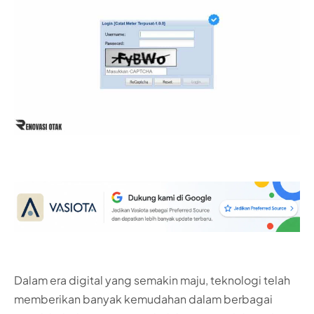
Dalam era digital yang semakin maju, teknologi telah
memberikan banyak kemudahan dalam berbagai