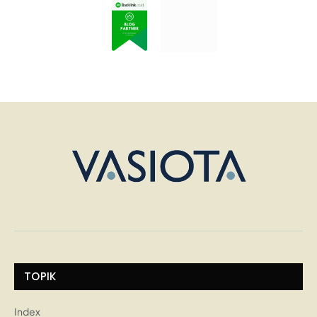
TOPIK
Index