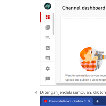
Di tengah jendela sembulan, klik tomb