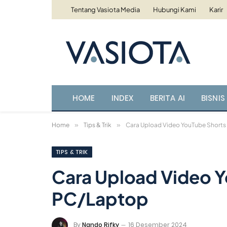
Tentang Vasiota Media
Hubungi Kami
Karir
HOME
INDEX
BERITA AI
BISNIS 
Home
»
Tips & Trik
»
Cara Upload Video YouTube Shorts
TIPS & TRIK
Cara Upload Video Y
PC/Laptop
By
Nando Rifky
16 Desember 2024