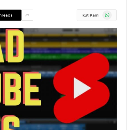
WhatsApp
hreads
Ikuti Kami