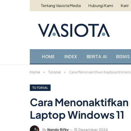
Tentang Vasiota Media
Hubungi Kami
Karir
HOME
INDEX
BERITA AI
BISNIS 
Home
»
Tutorial
»
Cara Menonaktifkan Keyboard Interna
TUTORIAL
Cara Menonaktifkan 
Laptop Windows 11
By
Nando Rifky
15 Desember 2024