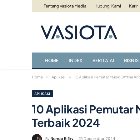
Tentang Vasiota Media
Hubungi Kami
Karir
HOME
INDEX
BERITA AI
BISNIS 
Home
»
Aplikasi
»
10 Aplikasi Pemutar Musik Offline An
APLIKASI
10 Aplikasi Pemutar 
Terbaik 2024
By
Nando Rifky
15 Desember 2024