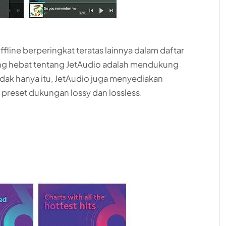
ffline berperingkat teratas lainnya dalam daftar
ng hebat tentang JetAudio adalah mendukung
idak hanya itu, JetAudio juga menyediakan
preset dukungan lossy dan lossless.