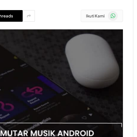
WhatsApp
hreads
Ikuti Kami