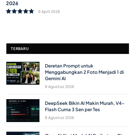
2026
6 April 2026
9.6
TERBARU
Deretan Prompt untuk
Menggabungkan 2 Foto Menjadi 1 di
Gemini AI
8 Agustus 2026
DeepSeek Bikin AI Makin Murah, V4-
Flash Cuma 3 Sen per Tes
8 Agustus 2026