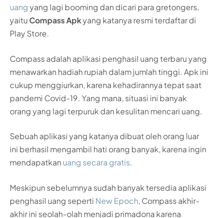
uang
yang lagi booming dan dicari para gretongers,
yaitu
Compass Apk
yang katanya resmi terdaftar di
Play Store.
Compass adalah aplikasi penghasil uang terbaru yang
menawarkan hadiah rupiah dalam jumlah tinggi. Apk ini
cukup menggiurkan, karena kehadirannya tepat saat
pandemi Covid-19. Yang mana, situasi ini banyak
orang yang lagi terpuruk dan kesulitan mencari uang.
Sebuah aplikasi yang katanya dibuat oleh orang luar
ini berhasil mengambil hati orang banyak, karena ingin
mendapatkan
uang secara gratis
.
Meskipun sebelumnya sudah banyak tersedia aplikasi
penghasil uang seperti
New Epoch
, Compass akhir-
akhir ini seolah-olah menjadi primadona karena