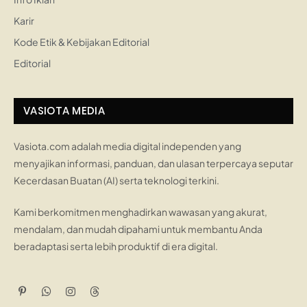
Karir
Kode Etik & Kebijakan Editorial
Editorial
VASIOTA MEDIA
Vasiota.com adalah media digital independen yang
menyajikan informasi, panduan, dan ulasan terpercaya seputar
Kecerdasan Buatan (AI) serta teknologi terkini.
Kami berkomitmen menghadirkan wawasan yang akurat,
mendalam, dan mudah dipahami untuk membantu Anda
beradaptasi serta lebih produktif di era digital.
Pinterest
WhatsApp
Instagram
Threads