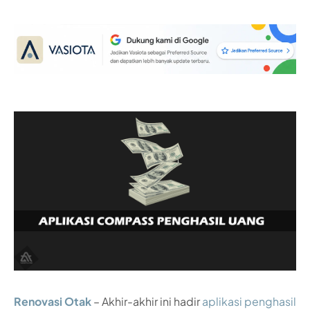
Renovasi Otak
– Akhir-akhir ini hadir
aplikasi penghasil