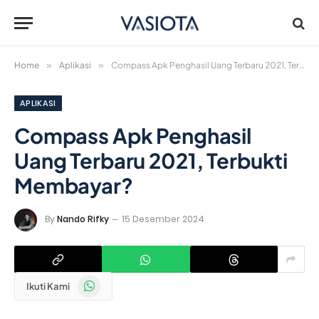
Home
»
Aplikasi
»
Compass Apk Penghasil Uang Terbaru 2021, Terbukti Membayar?
APLIKASI
Compass Apk Penghasil
Uang Terbaru 2021, Terbukti
Membayar?
By
Nando Rifky
15 Desember 2024
WhatsApp
Ikuti Kami