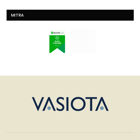
MITRA