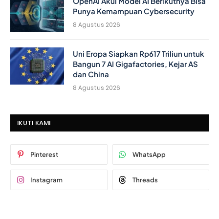
OpenAI Akui Model AI Berikutnya Bisa
Punya Kemampuan Cybersecurity
8 Agustus 2026
Uni Eropa Siapkan Rp617 Triliun untuk
Bangun 7 AI Gigafactories, Kejar AS
dan China
8 Agustus 2026
IKUTI KAMI
Pinterest
WhatsApp
Instagram
Threads