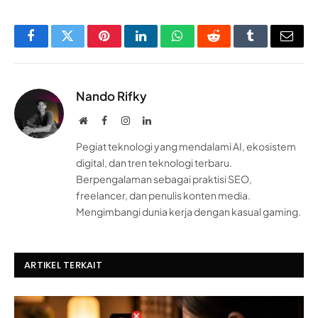
Facebook
Twitter
Pinterest
LinkedIn
WhatsApp
Reddit
Tumblr
Email
Nando Rifky
Website
Facebook
Instagram
LinkedIn
Pegiat teknologi yang mendalami AI, ekosistem
digital, dan tren teknologi terbaru.
Berpengalaman sebagai praktisi SEO,
freelancer, dan penulis konten media.
Mengimbangi dunia kerja dengan kasual gaming.
ARTIKEL TERKAIT