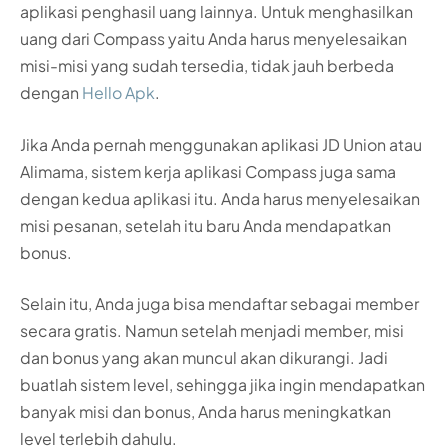
aplikasi penghasil uang lainnya. Untuk menghasilkan
uang dari Compass yaitu Anda harus menyelesaikan
misi-misi yang sudah tersedia, tidak jauh berbeda
dengan
Hello Apk
.
Jika Anda pernah menggunakan aplikasi JD Union atau
Alimama, sistem kerja aplikasi Compass juga sama
dengan kedua aplikasi itu. Anda harus menyelesaikan
misi pesanan, setelah itu baru Anda mendapatkan
bonus.
Selain itu, Anda juga bisa mendaftar sebagai member
secara gratis. Namun setelah menjadi member, misi
dan bonus yang akan muncul akan dikurangi. Jadi
buatlah sistem level, sehingga jika ingin mendapatkan
banyak misi dan bonus, Anda harus meningkatkan
level terlebih dahulu.