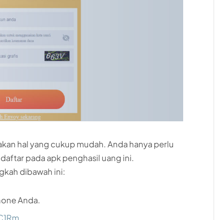
akan hal yang cukup mudah. Anda hanya perlu
ftar pada apk penghasil uang ini.
gkah dibawah ini:
hone Anda.
dC1Rm
.