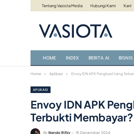
Tentang Vasiota Media
Hubungi Kami
Karir
HOME
INDEX
BERITA AI
BISNIS 
Home
»
Aplikasi
»
Envoy IDN APK Penghasil Uang Terbar
APLIKASI
Envoy IDN APK Pengh
Terbukti Membayar?
By
Nando Rifky
15 Desember 2024