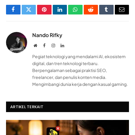
Facebook
Twitter
Pinterest
LinkedIn
WhatsApp
Reddit
Tumblr
Email
Nando Rifky
Website
Facebook
Instagram
LinkedIn
Pegiat teknologi yang mendalami AI, ekosistem
digital, dan tren teknologi terbaru.
Berpengalaman sebagai praktisi SEO,
freelancer, dan penulis konten media.
Mengimbangi dunia kerja dengan kasual gaming.
ARTIKEL TERKAIT