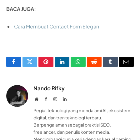
BACA JUGA:
Cara Membuat Contact Form Elegan
Facebook
Twitter
Pinterest
LinkedIn
WhatsApp
Reddit
Tumblr
Email
Nando Rifky
Website
Facebook
Instagram
LinkedIn
Pegiat teknologi yang mendalami AI, ekosistem
digital, dan tren teknologi terbaru.
Berpengalaman sebagai praktisi SEO,
freelancer, dan penulis konten media.
Mengimbangi dunia kerja dengan kasual gaming.