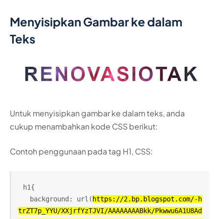
Menyisipkan Gambar ke dalam
Teks
Untuk menyisipkan gambar ke dalam teks, anda
cukup menambahkan kode CSS berikut:
Contoh penggunaan pada tag H1, CSS:
h1{
   background: url(
https://2.bp.blogspot.com/-h
trZT7p_YYU/XXjrfYzTJVI/AAAAAAAABkk/Pkwwu6A1U8Ad