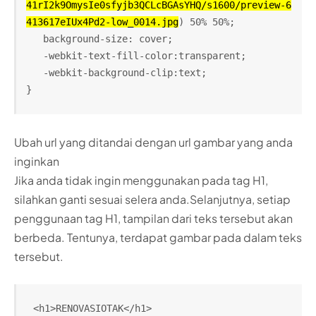
41rI2k9OmysIe0sfyjb3QCLcBGAsYHQ/s1600/preview-6
413617eIUx4Pd2-low_0014.jpg
) 50% 50%;
   background-size: cover;
   -webkit-text-fill-color:transparent;
   -webkit-background-clip:text;
}
Ubah url yang ditandai dengan url gambar yang anda
inginkan
Jika anda tidak ingin menggunakan pada tag H1,
silahkan ganti sesuai selera anda.
Selanjutnya, setiap
penggunaan tag H1, tampilan dari teks tersebut akan
berbeda. Tentunya, terdapat gambar pada dalam teks
tersebut.
<h1>RENOVASIOTAK</h1>