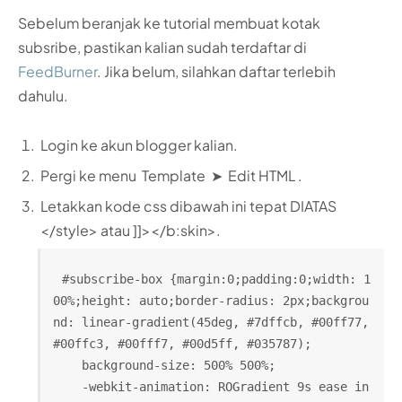
Sebelum beranjak ke tutorial membuat kotak
subsribe, pastikan kalian sudah terdaftar di
FeedBurner
. Jika belum, silahkan daftar terlebih
dahulu.
Login ke akun blogger kalian.
Pergi ke menu Template ➤ Edit HTML .
Letakkan kode css dibawah ini tepat DIATAS
</style>
atau
]]></b:skin>
.
#subscribe-box {margin:0;padding:0;width: 1
00%;height: auto;border-radius: 2px;backgrou
nd: linear-gradient(45deg, #7dffcb, #00ff77, 
#00ffc3, #00fff7, #00d5ff, #035787);
    background-size: 500% 500%;
    -webkit-animation: ROGradient 9s ease in