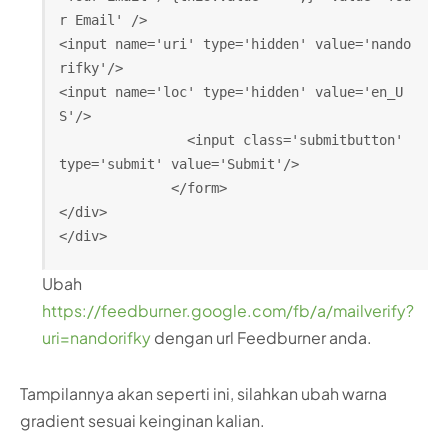
r Email' />
<input name='uri' type='hidden' value='nando
rifky'/>
<input name='loc' type='hidden' value='en_U
S'/>
                <input class='submitbutton' 
type='submit' value='Submit'/>
              </form>
</div>
</div>
Ubah
https://feedburner.google.com/fb/a/mailverify?
uri=nandorifky
dengan url Feedburner anda.
Tampilannya akan seperti ini, silahkan ubah warna
gradient sesuai keinginan kalian.