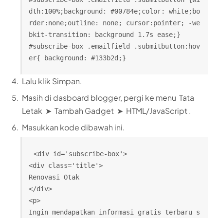
dth:100%;background: #00784e;color: white;bo
rder:none;outline: none; cursor:pointer; -we
bkit-transition: background 1.7s ease;}
#subscribe-box .emailfield .submitbutton:hov
er{ background: #133b2d;}
Lalu klik Simpan.
Masih di dasboard blogger, pergi ke menu Tata
Letak ➤ Tambah Gadget ➤ HTML/JavaScript .
Masukkan kode dibawah ini.
<div id='subscribe-box'>
<div class='title'>
Renovasi Otak
</div>
<p>
Ingin mendapatkan informasi gratis terbaru s