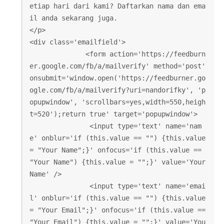
etiap hari dari kami? Daftarkan nama dan ema
il anda sekarang juga.
</p>
<div class='emailfield'>
              <form action='https://feedburn
er.google.com/fb/a/mailverify' method='post' 
onsubmit='window.open('https://feedburner.go
ogle.com/fb/a/mailverify?uri=nandorifky', 'p
opupwindow', 'scrollbars=yes,width=550,heigh
t=520');return true' target='popupwindow'>
               <input type='text' name='nam
e' onblur='if (this.value == "") {this.value 
= "Your Name";}' onfocus='if (this.value == 
"Your Name") {this.value = "";}' value='Your 
Name' />
               <input type='text' name='emai
l' onblur='if (this.value == "") {this.value 
= "Your Email";}' onfocus='if (this.value == 
"Your Email") {this.value = "";}' value='You