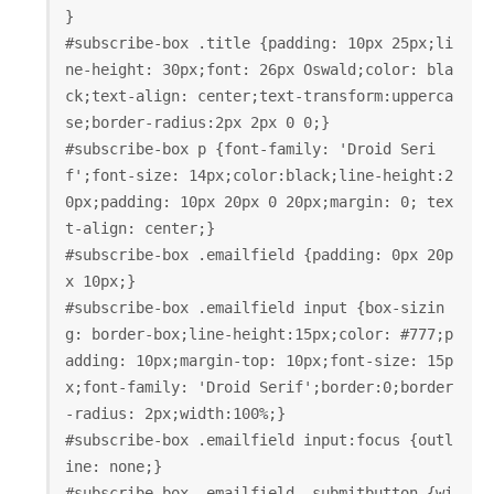
}
#subscribe-box .title {padding: 10px 25px;li
ne-height: 30px;font: 26px Oswald;color: bla
ck;text-align: center;text-transform:upperca
se;border-radius:2px 2px 0 0;}
#subscribe-box p {font-family: 'Droid Seri
f';font-size: 14px;color:black;line-height:2
0px;padding: 10px 20px 0 20px;margin: 0; tex
t-align: center;}
#subscribe-box .emailfield {padding: 0px 20p
x 10px;}
#subscribe-box .emailfield input {box-sizin
g: border-box;line-height:15px;color: #777;p
adding: 10px;margin-top: 10px;font-size: 15p
x;font-family: 'Droid Serif';border:0;border
-radius: 2px;width:100%;}
#subscribe-box .emailfield input:focus {outl
ine: none;}
#subscribe-box .emailfield .submitbutton {wi