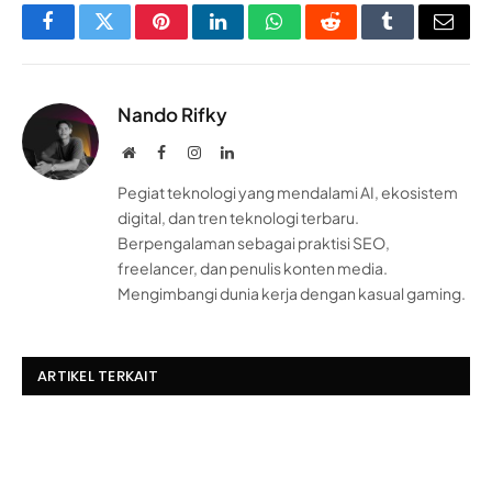
Facebook
Twitter
Pinterest
LinkedIn
WhatsApp
Reddit
Tumblr
Email
Nando Rifky
Website
Facebook
Instagram
LinkedIn
Pegiat teknologi yang mendalami AI, ekosistem
digital, dan tren teknologi terbaru.
Berpengalaman sebagai praktisi SEO,
freelancer, dan penulis konten media.
Mengimbangi dunia kerja dengan kasual gaming.
ARTIKEL TERKAIT