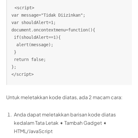
<script>
var message="Tidak Diizinkan";
var shouldAlert=1;
document.oncontextmenu=function(){
 if(shouldAlert==1){
  alert(message);
 }
 return false;
};
</script>
Untuk meletakkan kode diatas, ada 2 macam cara:
Anda dapat meletakkan barisan kode diatas
kedalam Tata Letak ➧ Tambah Gadget ➧
HTML/JavaScript