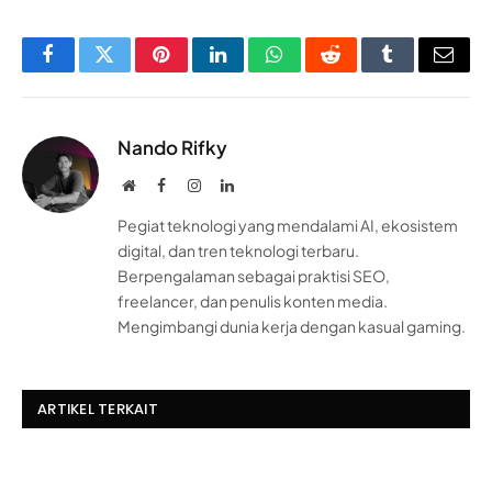
Facebook
Twitter
Pinterest
LinkedIn
WhatsApp
Reddit
Tumblr
Email
Nando Rifky
Website
Facebook
Instagram
LinkedIn
Pegiat teknologi yang mendalami AI, ekosistem
digital, dan tren teknologi terbaru.
Berpengalaman sebagai praktisi SEO,
freelancer, dan penulis konten media.
Mengimbangi dunia kerja dengan kasual gaming.
ARTIKEL TERKAIT