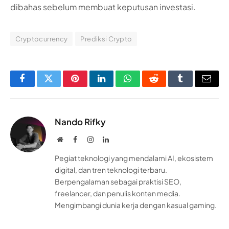
dibahas sebelum membuat keputusan investasi.
Cryptocurrency
Prediksi Crypto
Facebook
Twitter
Pinterest
LinkedIn
WhatsApp
Reddit
Tumblr
Email
Nando Rifky
Website
Facebook
Instagram
LinkedIn
Pegiat teknologi yang mendalami AI, ekosistem
digital, dan tren teknologi terbaru.
Berpengalaman sebagai praktisi SEO,
freelancer, dan penulis konten media.
Mengimbangi dunia kerja dengan kasual gaming.