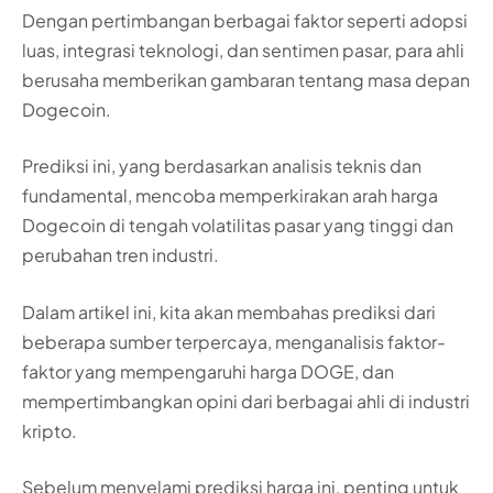
Dengan pertimbangan berbagai faktor seperti adopsi
luas, integrasi teknologi, dan sentimen pasar, para ahli
berusaha memberikan gambaran tentang masa depan
Dogecoin.
Prediksi ini, yang berdasarkan analisis teknis dan
fundamental, mencoba memperkirakan arah harga
Dogecoin di tengah volatilitas pasar yang tinggi dan
perubahan tren industri.
Dalam artikel ini, kita akan membahas prediksi dari
beberapa sumber terpercaya, menganalisis faktor-
faktor yang mempengaruhi harga DOGE, dan
mempertimbangkan opini dari berbagai ahli di industri
kripto.
Sebelum menyelami prediksi harga ini, penting untuk