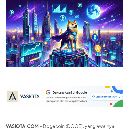
VASIOTA.COM
– Dogecoin (DOGE), yang awalnya