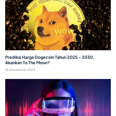
Prediksi Harga Dogecoin Tahun 2025 – 2030,
Akankan To The Moon?
16 Desember 2024