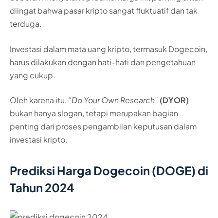
diingat bahwa pasar kripto sangat fluktuatif dan tak
terduga.
Investasi dalam mata uang kripto, termasuk Dogecoin,
harus dilakukan dengan hati-hati dan pengetahuan
yang cukup.
Oleh karena itu,
“Do Your Own Research”
(DYOR)
bukan hanya slogan, tetapi merupakan bagian
penting dari proses pengambilan keputusan dalam
investasi kripto.
Prediksi Harga Dogecoin (DOGE) di
Tahun 2024