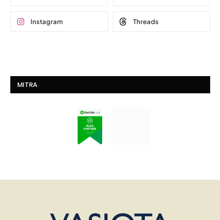
Instagram
Threads
MITRA