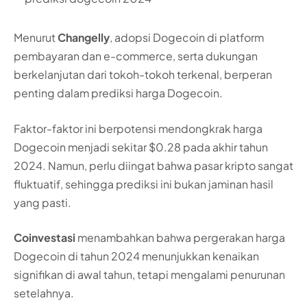
Menurut
Changelly
, adopsi Dogecoin di platform
pembayaran dan e-commerce, serta dukungan
berkelanjutan dari tokoh-tokoh terkenal, berperan
penting dalam prediksi harga Dogecoin.
Faktor-faktor ini berpotensi mendongkrak harga
Dogecoin menjadi sekitar $0.28 pada akhir tahun
2024. Namun, perlu diingat bahwa pasar kripto sangat
fluktuatif, sehingga prediksi ini bukan jaminan hasil
yang pasti​
​.
Coinvestasi
menambahkan bahwa pergerakan harga
Dogecoin di tahun 2024 menunjukkan kenaikan
signifikan di awal tahun, tetapi mengalami penurunan
setelahnya.