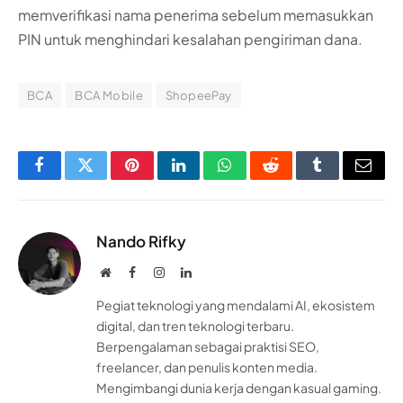
memverifikasi nama penerima sebelum memasukkan
PIN untuk menghindari kesalahan pengiriman dana.
BCA
BCA Mobile
ShopeePay
Facebook
Twitter
Pinterest
LinkedIn
WhatsApp
Reddit
Tumblr
Email
Nando Rifky
Website
Facebook
Instagram
LinkedIn
Pegiat teknologi yang mendalami AI, ekosistem
digital, dan tren teknologi terbaru.
Berpengalaman sebagai praktisi SEO,
freelancer, dan penulis konten media.
Mengimbangi dunia kerja dengan kasual gaming.