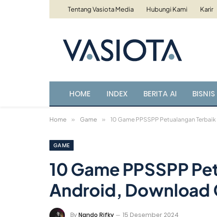
Tentang Vasiota Media
Hubungi Kami
Karir
HOME
INDEX
BERITA AI
BISNIS 
Home
»
Game
»
10 Game PPSSPP Petualangan Terbaik d
GAME
10 Game PPSSPP Petu
Android, Download G
By
Nando Rifky
15 Desember 2024