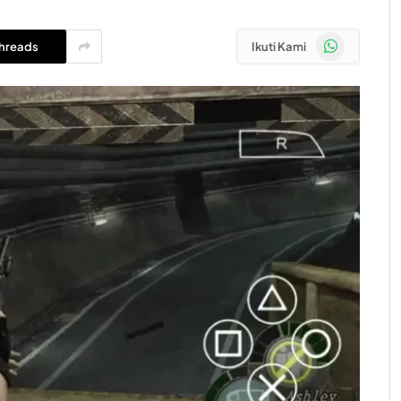
WhatsApp
hreads
Ikuti Kami