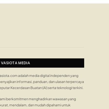
VASIOTA MEDIA
asiota.com adalah media digital independen yang
enyajikan informasi, panduan, dan ulasan terpercaya
eputar Kecerdasan Buatan (AI) serta teknologi terkini.
ami berkomitmen menghadirkan wawasan yang
kurat, mendalam, dan mudah dipahami untuk