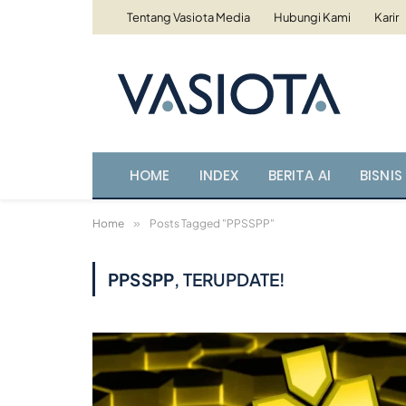
Tentang Vasiota Media
Hubungi Kami
Karir
HOME
INDEX
BERITA AI
BISNIS 
Home
»
Posts Tagged "PPSSPP"
PPSSPP
, TERUPDATE!