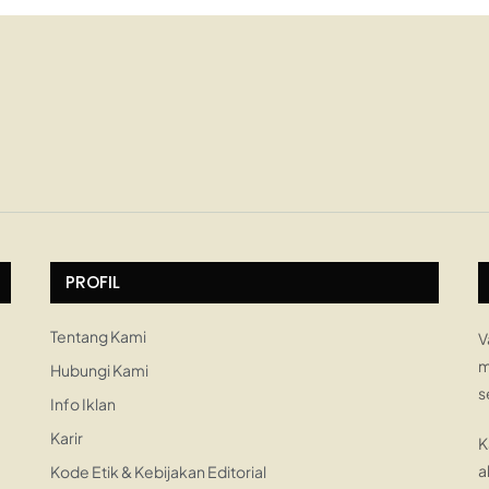
PROFIL
Tentang Kami
V
m
Hubungi Kami
s
Info Iklan
Karir
K
a
Kode Etik & Kebijakan Editorial