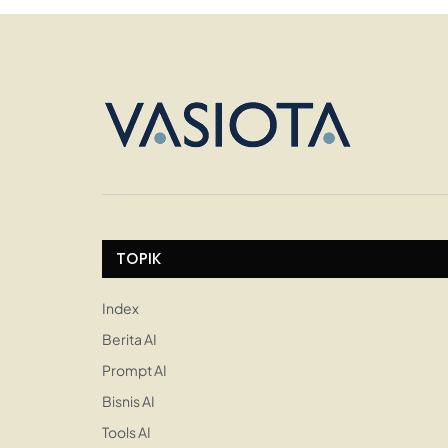
TOPIK
Index
Berita AI
Prompt AI
Bisnis AI
Tools AI