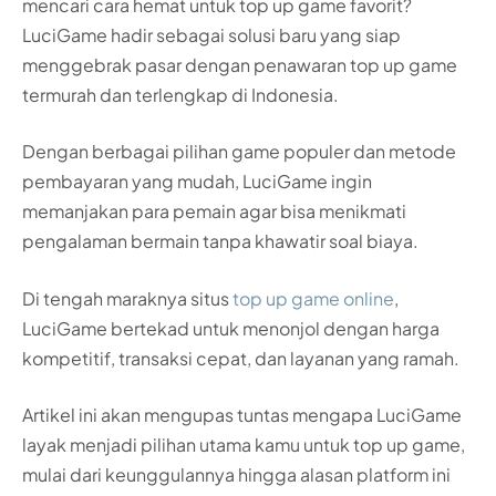
mencari cara hemat untuk top up game favorit?
LuciGame hadir sebagai solusi baru yang siap
menggebrak pasar dengan penawaran top up game
termurah dan terlengkap di Indonesia.
Dengan berbagai pilihan game populer dan metode
pembayaran yang mudah, LuciGame ingin
memanjakan para pemain agar bisa menikmati
pengalaman bermain tanpa khawatir soal biaya.
Di tengah maraknya situs
top up game online
,
LuciGame bertekad untuk menonjol dengan harga
kompetitif, transaksi cepat, dan layanan yang ramah.
Artikel ini akan mengupas tuntas mengapa LuciGame
layak menjadi pilihan utama kamu untuk top up game,
mulai dari keunggulannya hingga alasan platform ini