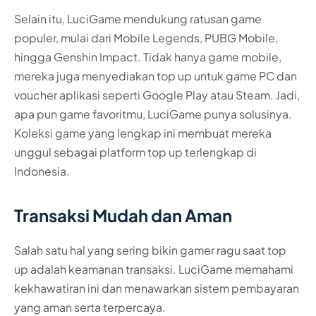
Selain itu, LuciGame mendukung ratusan game
populer, mulai dari Mobile Legends, PUBG Mobile,
hingga Genshin Impact. Tidak hanya game mobile,
mereka juga menyediakan top up untuk game PC dan
voucher aplikasi seperti Google Play atau Steam. Jadi,
apa pun game favoritmu, LuciGame punya solusinya.
Koleksi game yang lengkap ini membuat mereka
unggul sebagai platform top up terlengkap di
Indonesia.
Transaksi Mudah dan Aman
Salah satu hal yang sering bikin gamer ragu saat top
up adalah keamanan transaksi. LuciGame memahami
kekhawatiran ini dan menawarkan sistem pembayaran
yang aman serta terpercaya.