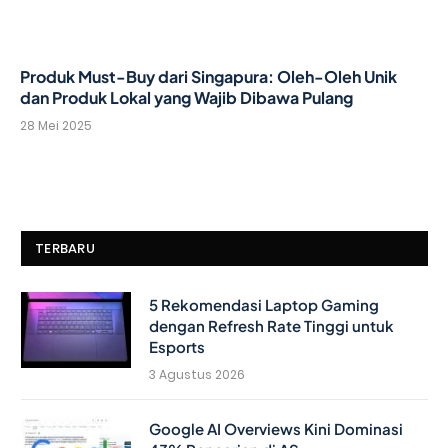
Produk Must-Buy dari Singapura: Oleh-Oleh Unik
dan Produk Lokal yang Wajib Dibawa Pulang
28 Mei 2025
TERBARU
5 Rekomendasi Laptop Gaming
dengan Refresh Rate Tinggi untuk
Esports
3 Agustus 2026
Google AI Overviews Kini Dominasi