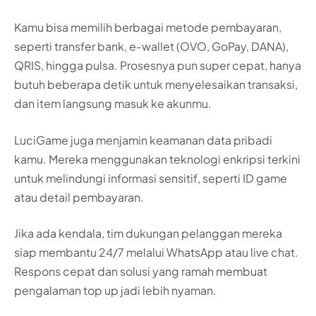
Kamu bisa memilih berbagai metode pembayaran,
seperti transfer bank, e-wallet (OVO, GoPay, DANA),
QRIS, hingga pulsa. Prosesnya pun super cepat, hanya
butuh beberapa detik untuk menyelesaikan transaksi,
dan item langsung masuk ke akunmu.
LuciGame juga menjamin keamanan data pribadi
kamu. Mereka menggunakan teknologi enkripsi terkini
untuk melindungi informasi sensitif, seperti ID game
atau detail pembayaran.
Jika ada kendala, tim dukungan pelanggan mereka
siap membantu 24/7 melalui WhatsApp atau live chat.
Respons cepat dan solusi yang ramah membuat
pengalaman top up jadi lebih nyaman.