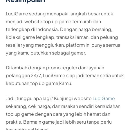
LuciGame sedang menapaki langkah besar untuk
menjadi website top up game termurah dan
terlengkap di Indonesia. Dengan harga bersaing,
koleksi game lengkap, transaksi aman, dan peluang
reseller yang menggiurkan, platform ini punya semua
yang kamu butuhkan sebagai gamer.
Ditambah dengan promo reguler dan layanan
pelanggan 24/7, LuciGame siap jadi teman setia untuk
kebutuhan top up game kamu.
Jadi, tunggu apa lagi? Kunjungi website
LuciGame
sekarang, cek harga, dan rasakan sendiri kemudahan
top up game dengan cara yang lebih hemat dan
praktis. Bermain game jadi lebih seru tanpa perlu
khawatir soal biaya!