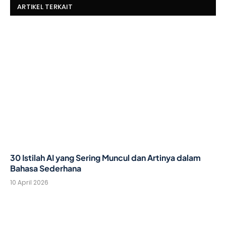
ARTIKEL TERKAIT
30 Istilah AI yang Sering Muncul dan Artinya dalam
Bahasa Sederhana
10 April 2026