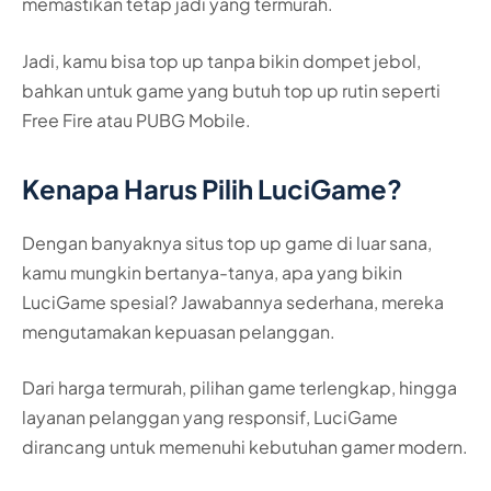
memastikan tetap jadi yang termurah.
Jadi, kamu bisa top up tanpa bikin dompet jebol,
bahkan untuk game yang butuh top up rutin seperti
Free Fire atau PUBG Mobile.
Kenapa Harus Pilih LuciGame?
Dengan banyaknya situs top up game di luar sana,
kamu mungkin bertanya-tanya, apa yang bikin
LuciGame spesial? Jawabannya sederhana, mereka
mengutamakan kepuasan pelanggan.
Dari harga termurah, pilihan game terlengkap, hingga
layanan pelanggan yang responsif, LuciGame
dirancang untuk memenuhi kebutuhan gamer modern.