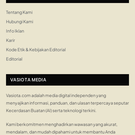
Tentang Kami
Hubungi Kami
Info Iklan
Karir
Kode Etik & Kebijakan Editorial
Editorial
VASIOTA MEDIA
Vasiota.com adalah media digital independen yang
menyajikan informasi, panduan, dan ulasan terpercaya seputar
Kecerdasan Buatan (AI) serta teknologi terkini.
Kami berkomitmen menghadirkan wawasan yang akurat,
mendalam, dan mudah dipahami untuk membantu Anda