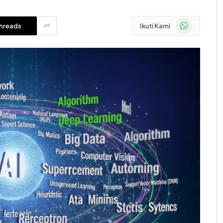
WhatsApp
hreads
Ikuti Kami