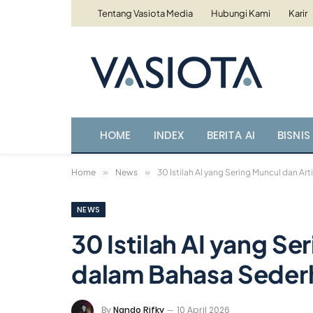
Tentang Vasiota Media
Hubungi Kami
Karir
HOME
INDEX
BERITA AI
BISNIS 
Home
»
News
»
30 Istilah AI yang Sering Muncul dan A
NEWS
30 Istilah AI yang Se
dalam Bahasa Seder
By
Nando Rifky
10 April 2026