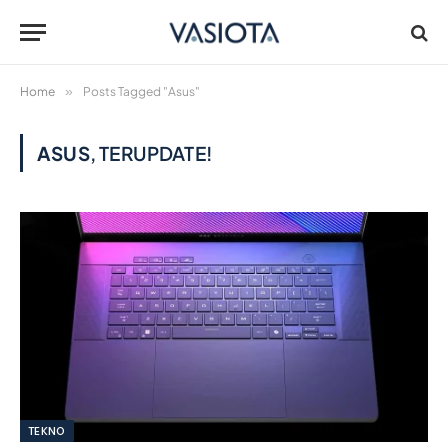
Home
»
Posts Tagged "Asus"
ASUS
, TERUPDATE!
TEKNO