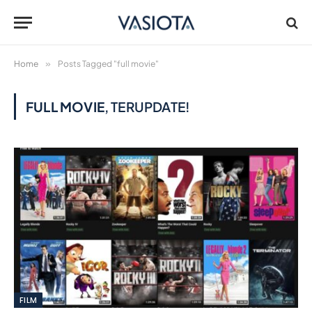
Home
»
Posts Tagged "full movie"
FULL MOVIE
, TERUPDATE!
FILM