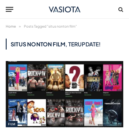
Home
»
Posts Tagged "situs nonton film"
SITUS NONTON FILM
, TERUPDATE!
FILM