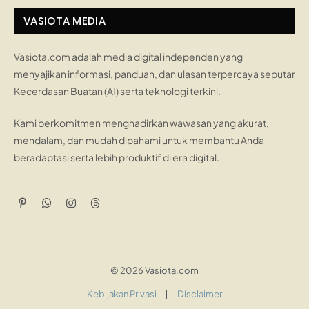
VASIOTA MEDIA
Vasiota.com adalah media digital independen yang
menyajikan informasi, panduan, dan ulasan terpercaya seputar
Kecerdasan Buatan (AI) serta teknologi terkini.
Kami berkomitmen menghadirkan wawasan yang akurat,
mendalam, dan mudah dipahami untuk membantu Anda
beradaptasi serta lebih produktif di era digital.
Pinterest
WhatsApp
Instagram
Threads
© 2026 Vasiota.com
Kebijakan Privasi
Disclaimer