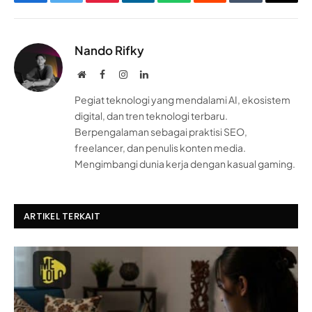
Facebook
Twitter
Pinterest
LinkedIn
WhatsApp
Reddit
Tumblr
Email
Nando Rifky
Website
Facebook
Instagram
LinkedIn
Pegiat teknologi yang mendalami AI, ekosistem
digital, dan tren teknologi terbaru.
Berpengalaman sebagai praktisi SEO,
freelancer, dan penulis konten media.
Mengimbangi dunia kerja dengan kasual gaming.
ARTIKEL TERKAIT