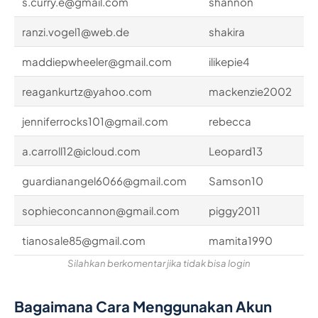
s.curry.e@gmail.com
shannon
ranzi.vogel1@web.de
shakira
maddiepwheeler@gmail.com
ilikepie4
reagankurtz@yahoo.com
mackenzie2002
jenniferrocks101@gmail.com
rebecca
a.carroll12@icloud.com
Leopard13
guardianangel6066@gmail.com
Samson10
sophieconcannon@gmail.com
piggy2011
tianosale85@gmail.com
mamita1990
Silahkan berkomentar jika tidak bisa login
Bagaimana Cara Menggunakan Akun