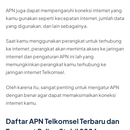
APN juga dapat mempengaruhi koneksi internet yang
kamu gunakan seperti kecepatan internet, jumlah data
yang digunakan, dan lain sebagainya.
Saat kamu menggunakan perangkat untuk terhubung
ke internet, perangkat akan meminta akses ke jaringan
internet dan pengaturan APN ini lah yang
memungkinkan perangkat kamu terhubung ke
jaringan internet Telkomsel.
Oleh karena itu, sangat penting untuk mengatur APN
dengan benar agar dapat memaksimalkan koneksi
internet kamu.
Daftar APN Telkomsel Terbaru dan