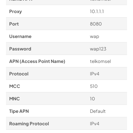
Proxy
10.1.1.1
Port
8080
Username
wap
Password
wap123
APN (Access Point Name)
telkomsel
Protocol
IPv4
MCC
510
MNC
10
Tipe APN
Default
Roaming Protocol
IPv4