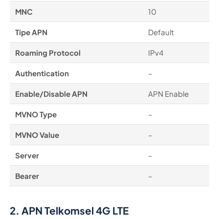
MNC
10
Tipe APN
Default
Roaming Protocol
IPv4
Authentication
–
Enable/Disable APN
APN Enable
MVNO Type
–
MVNO Value
–
Server
–
Bearer
–
2. APN Telkomsel 4G LTE