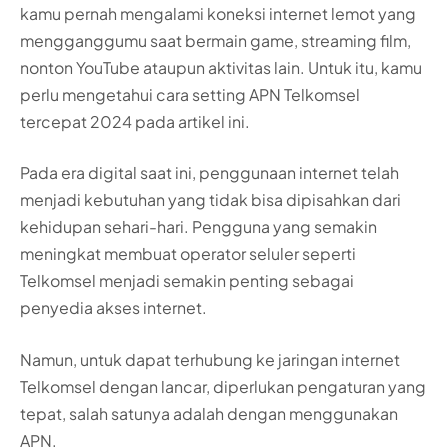
kamu pernah mengalami koneksi internet lemot yang
mengganggumu saat bermain game, streaming film,
nonton YouTube ataupun aktivitas lain. Untuk itu, kamu
perlu mengetahui cara setting APN Telkomsel
tercepat 2024 pada artikel ini.
Pada era digital saat ini, penggunaan internet telah
menjadi kebutuhan yang tidak bisa dipisahkan dari
kehidupan sehari-hari. Pengguna yang semakin
meningkat membuat operator seluler seperti
Telkomsel menjadi semakin penting sebagai
penyedia akses internet.
Namun, untuk dapat terhubung ke jaringan internet
Telkomsel dengan lancar, diperlukan pengaturan yang
tepat, salah satunya adalah dengan menggunakan
APN.