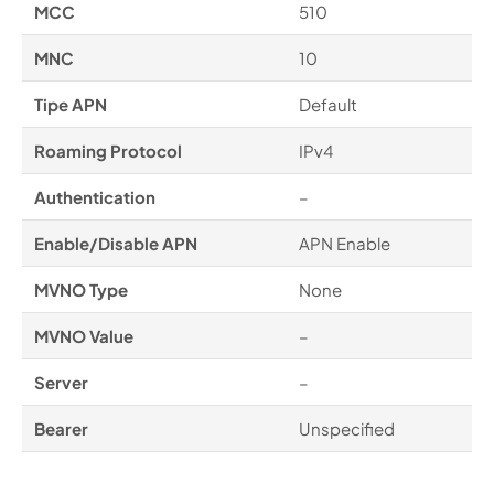
MCC
510
MNC
10
Tipe APN
Default
Roaming Protocol
IPv4
Authentication
–
Enable/Disable APN
APN Enable
MVNO Type
None
MVNO Value
–
Server
–
Bearer
Unspecified