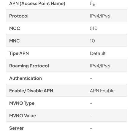
APN (Access Point Name)
5g
Protocol
IPv4/IPv6
MCC
510
MNC
10
Tipe APN
Default
Roaming Protocol
IPv4/IPv6
Authentication
–
Enable/Disable APN
APN Enable
MVNO Type
–
MVNO Value
–
Server
–