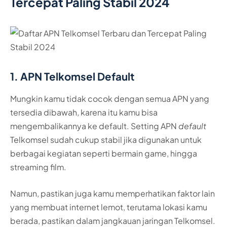
Tercepat Paling Stabil 2024
1. APN Telkomsel Default
Mungkin kamu tidak cocok dengan semua APN yang
tersedia dibawah, karena itu kamu bisa
mengembalikannya ke default. Setting APN
default
Telkomsel sudah cukup stabil jika digunakan untuk
berbagai kegiatan seperti bermain game, hingga
streaming film.
Namun, pastikan juga kamu memperhatikan faktor lain
yang membuat internet lemot, terutama lokasi kamu
berada, pastikan dalam jangkauan jaringan Telkomsel.