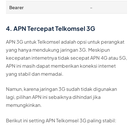
Bearer
–
4. APN Tercepat Telkomsel 3G
APN 3G untuk Telkomsel adalah opsi untuk perangkat
yang hanya mendukung jaringan 3G. Meskipun
kecepatan internetnya tidak secepat APN 4G atau 5G,
APN ini masih dapat memberikan koneksi internet
yang stabil dan memadai.
Namun, karena jaringan 3G sudah tidak digunakan
lagi, pilihan APN ini sebaiknya dihindari jika
memungkinkan.
Berikut ini setting APN Telkomsel 3G paling stabil: