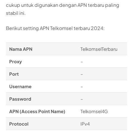
cukup untuk digunakan dengan APN terbaru paling
stabil ini.
Berikut setting APN Telkomsel terbaru 2024:
Nama APN
TelkomselTerbaru
Proxy
–
Port
–
Username
–
Password
–
APN (Access Point Name)
Telkomsel4G
Protocol
IPv4