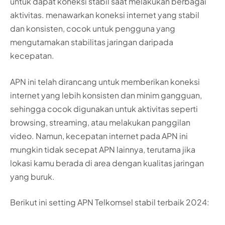
untuk dapat koneksi stabil saat melakukan berbagai
aktivitas. menawarkan koneksi internet yang stabil
dan konsisten, cocok untuk pengguna yang
mengutamakan stabilitas jaringan daripada
kecepatan.
APN ini telah dirancang untuk memberikan koneksi
internet yang lebih konsisten dan minim gangguan,
sehingga cocok digunakan untuk aktivitas seperti
browsing, streaming, atau melakukan panggilan
video. Namun, kecepatan internet pada APN ini
mungkin tidak secepat APN lainnya, terutama jika
lokasi kamu berada di area dengan kualitas jaringan
yang buruk.
Berikut ini setting APN Telkomsel stabil terbaik 2024: