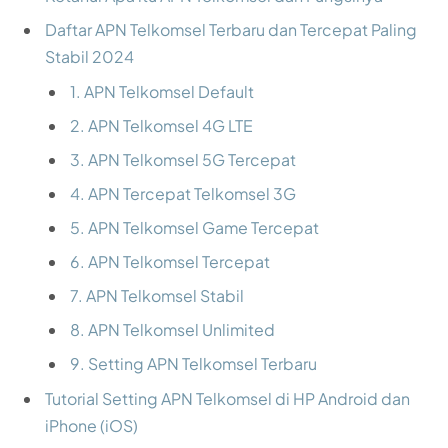
Daftar APN Telkomsel Terbaru dan Tercepat Paling
Stabil 2024
1. APN Telkomsel Default
2. APN Telkomsel 4G LTE
3. APN Telkomsel 5G Tercepat
4. APN Tercepat Telkomsel 3G
5. APN Telkomsel Game Tercepat
6. APN Telkomsel Tercepat
7. APN Telkomsel Stabil
8. APN Telkomsel Unlimited
9. Setting APN Telkomsel Terbaru
Tutorial Setting APN Telkomsel di HP Android dan
iPhone (iOS)