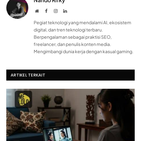
Nando Rifky
Website
Facebook
Instagram
LinkedIn
Pegiat teknologi yang mendalami AI, ekosistem
digital, dan tren teknologi terbaru.
Berpengalaman sebagai praktisi SEO,
freelancer, dan penulis konten media.
Mengimbangi dunia kerja dengan kasual gaming.
ARTIKEL TERKAIT