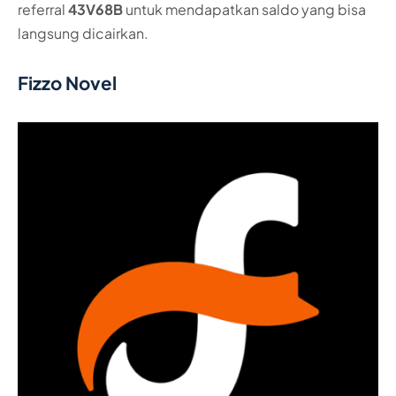
referral
43V68B
untuk mendapatkan saldo yang bisa
langsung dicairkan.
Fizzo Novel