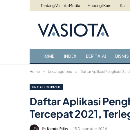
Tentang Vasiota Media
Hubungi Kami
Karir
HOME
INDEX
BERITA AI
BISNIS 
Home
»
Uncategorized
»
Daftar Aplikasi Penghasil Sald
UNCATEGORIZED
Daftar Aplikasi Peng
Tercepat 2021, Terleg
By
Nando Rifky
15 Desember 2024