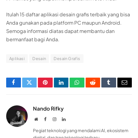
Itulah 15 daftar aplikasi desain grafis terbaik yang bisa
Anda gunakan pada platform PC maupun Android.
Semoga informasi diatas dapat membantu dan
bermanfaat bagi Anda.
Aplikasi
Desain
Desain Grafis
Facebook
Twitter
Pinterest
LinkedIn
WhatsApp
Reddit
Tumblr
Email
Nando Rifky
Website
Facebook
Instagram
LinkedIn
Pegiat teknologi yang mendalami AI, ekosistem
digital, dan tren teknologi terbaru.