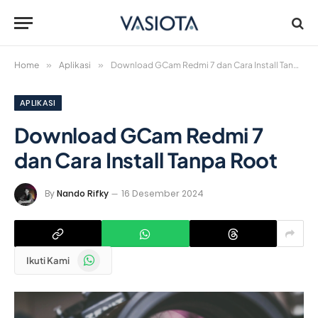
Home
»
Aplikasi
»
Download GCam Redmi 7 dan Cara Install Tanpa Root
APLIKASI
Download GCam Redmi 7
dan Cara Install Tanpa Root
By
Nando Rifky
16 Desember 2024
WhatsApp
Ikuti Kami