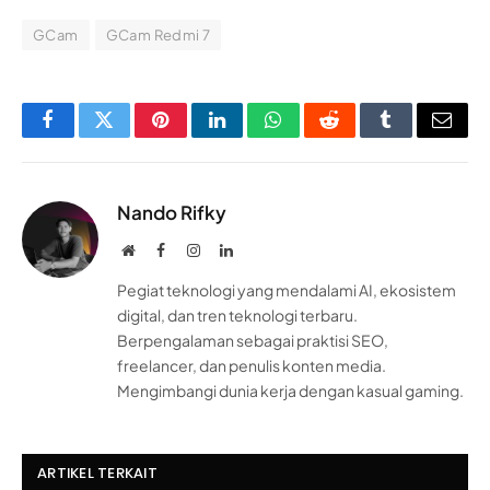
GCam
GCam Redmi 7
Facebook
Twitter
Pinterest
LinkedIn
WhatsApp
Reddit
Tumblr
Email
Nando Rifky
Website
Facebook
Instagram
LinkedIn
Pegiat teknologi yang mendalami AI, ekosistem
digital, dan tren teknologi terbaru.
Berpengalaman sebagai praktisi SEO,
freelancer, dan penulis konten media.
Mengimbangi dunia kerja dengan kasual gaming.
ARTIKEL TERKAIT