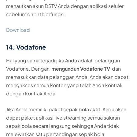
menautkan akun DSTV Anda dengan aplikasi seluler
sebelum dapat berfungsi.
Download
14.
Vodafone
Hal yang sama terjadi jika Anda adalah pelanggan
Vodafone. Dengan
mengunduh Vodafone TV
dan
memasukkan data pelanggan Anda, Anda akan dapat
mengakses semua konten yang telah Anda kontrak
dengan kontrak Anda.
Jika Anda memiliki paket sepak bola aktif, Anda akan
dapat paket aplikasi live streaming semua saluran
sepak bola secara langsung sehingga Anda tidak
melewatkan satu pertandingan sepak bola