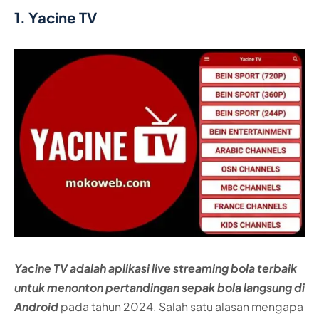
1. Yacine TV
Yacine TV adalah aplikasi live streaming bola terbaik
untuk menonton pertandingan sepak bola langsung di
Android
pada tahun 2024. Salah satu alasan mengapa