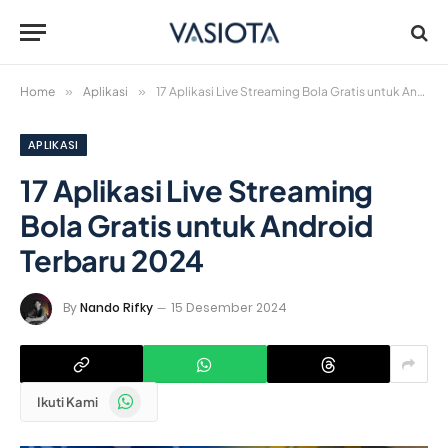
Home
»
Aplikasi
»
17 Aplikasi Live Streaming Bola Gratis untuk Android Terbaru 2024
APLIKASI
17 Aplikasi Live Streaming
Bola Gratis untuk Android
Terbaru 2024
By
Nando Rifky
15 Desember 2024
WhatsApp
Ikuti Kami