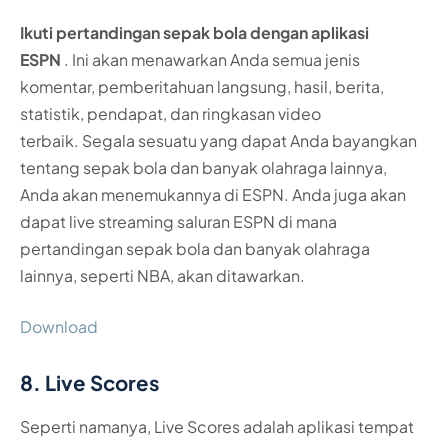
Ikuti pertandingan sepak bola dengan aplikasi
ESPN
. Ini akan menawarkan Anda semua jenis
komentar, pemberitahuan langsung, hasil, berita,
statistik, pendapat, dan ringkasan video
terbaik. Segala sesuatu yang dapat Anda bayangkan
tentang sepak bola dan banyak olahraga lainnya,
Anda akan menemukannya di ESPN. Anda juga akan
dapat live streaming saluran ESPN di mana
pertandingan sepak bola dan banyak olahraga
lainnya, seperti NBA, akan ditawarkan.
Download
8.
Live Scores
Seperti namanya, Live Scores adalah aplikasi tempat