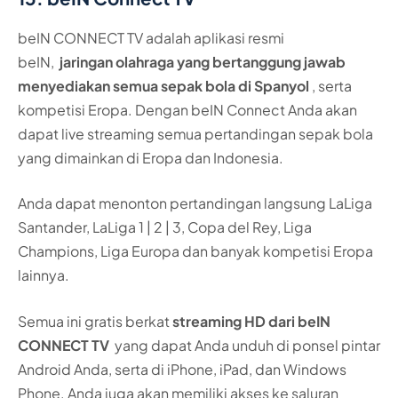
beIN CONNECT TV adalah aplikasi resmi
beIN,
jaringan olahraga yang bertanggung jawab
menyediakan semua sepak bola di Spanyol
, serta
kompetisi Eropa. Dengan beIN Connect Anda akan
dapat live streaming semua pertandingan sepak bola
yang dimainkan di Eropa dan Indonesia.
Anda dapat menonton pertandingan langsung LaLiga
Santander, LaLiga 1 | 2 | 3, Copa del Rey, Liga
Champions, Liga Europa dan banyak kompetisi Eropa
lainnya.
Semua ini gratis berkat
streaming HD dari beIN
CONNECT TV
yang dapat Anda unduh di ponsel pintar
Android Anda, serta di iPhone, iPad, dan Windows
Phone. Anda juga akan memiliki akses ke saluran