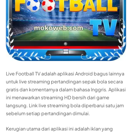
Live Football TV adalah aplikasi Android bagus lainnya
untuk live streaming pertandingan sepak bola secara
gratis dan komentarnya dalam bahasa Inggris. Aplikasi
ini menawarkan streaming HD bersih dari game
langsung. Link live streaming bola diperbarui satu jam
sebelum setiap pertandingan dimulai.
Kerugian utama dari aplikasi ini adalah iklan yang