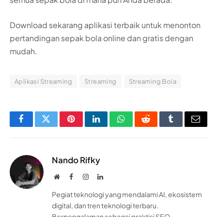
Download sekarang aplikasi terbaik untuk menonton
pertandingan sepak bola online dan gratis dengan
mudah.
Aplikasi Streaming
Streaming
Streaming Bola
Facebook
Twitter
Pinterest
LinkedIn
WhatsApp
Reddit
Tumblr
Email
Nando Rifky
Website
Facebook
Instagram
LinkedIn
Pegiat teknologi yang mendalami AI, ekosistem
digital, dan tren teknologi terbaru.
Berpengalaman sebagai praktisi SEO,