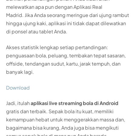
melewatkan apa pun dengan Aplikasi Real
Madrid. Jika Anda seorang meringue dari ujung rambut
hingga ujung kaki, aplikasi ini tidak dapat dilewatkan
di ponsel atau tablet Anda.
Akses statistik lengkap setiap pertandingan:
penguasaan bola, peluang, tembakan tepat sasaran,
offside, tendangan sudut, kartu, jarak tempuh, dan
banyak lagi.
Download
Jadi, itulah
aplikasi live streaming bola di Android
gratis dan terbaik. Sepak bola itu kuat, memiliki
kemampuan hebat untuk menggerakkan massa dan,
bagaimana bisa kurang, Anda juga bisa mengikuti
semua sepak bola di mana pun Anda berada.