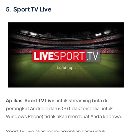
5. Sport TV Live
Aplikasi Sport TV Live
untuk streaming bola di
perangkat Android dan iOS (tidak tersedia untuk
Windows Phone) tidak akan membuat Anda kecewa.
Sport TV Live akan memungkinkan kami untuk