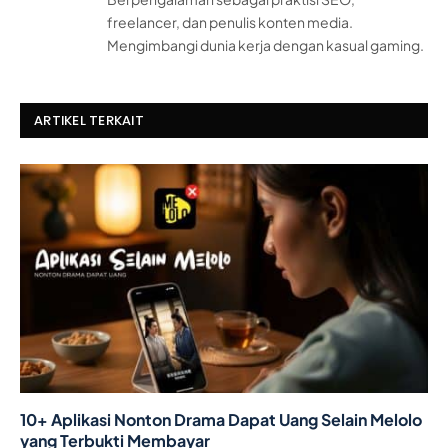
freelancer, dan penulis konten media.
Mengimbangi dunia kerja dengan kasual gaming.
ARTIKEL TERKAIT
10+ Aplikasi Nonton Drama Dapat Uang Selain Melolo
yang Terbukti Membayar