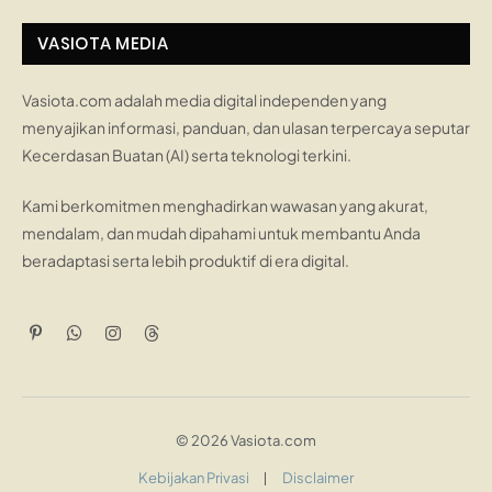
VASIOTA MEDIA
Vasiota.com adalah media digital independen yang
menyajikan informasi, panduan, dan ulasan terpercaya seputar
Kecerdasan Buatan (AI) serta teknologi terkini.
Kami berkomitmen menghadirkan wawasan yang akurat,
mendalam, dan mudah dipahami untuk membantu Anda
beradaptasi serta lebih produktif di era digital.
Pinterest
WhatsApp
Instagram
Threads
© 2026 Vasiota.com
Kebijakan Privasi
Disclaimer