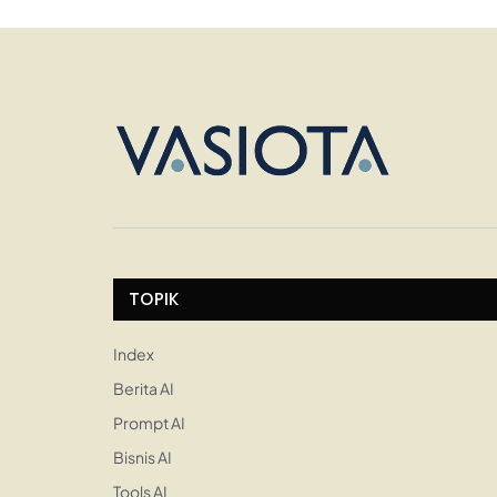
TOPIK
Index
Berita AI
Prompt AI
Bisnis AI
Tools AI