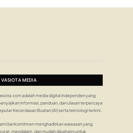
VASIOTA MEDIA
asiota.com adalah media digital independen yang
enyajikan informasi, panduan, dan ulasan terpercaya
eputar Kecerdasan Buatan (AI) serta teknologi terkini.
ami berkomitmen menghadirkan wawasan yang
kurat, mendalam, dan mudah dipahami untuk