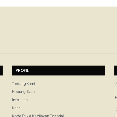
PROFIL
Tentang Kami
V
m
Hubungi Kami
s
Info Iklan
Karir
K
a
Kode Etik & Kebijakan Editorial