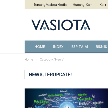
Tentang Vasiota Media
Hubungi Kami
Karir
HOME
INDEX
BERITA AI
BISNIS 
Home
»
Category: "News"
NEWS
, TERUPDATE!